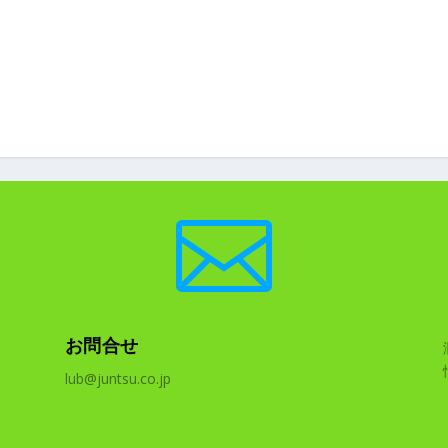

お問合せ
lub@juntsu.co.jp