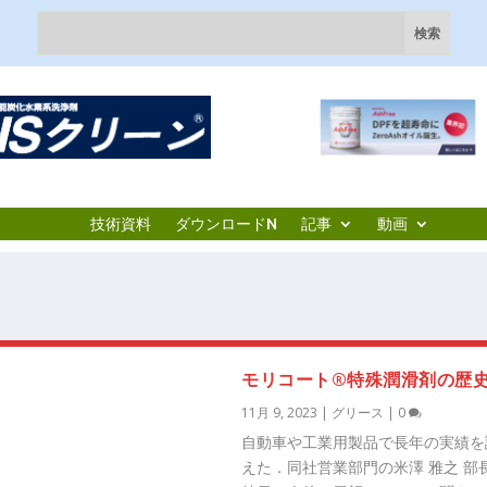
技術資料
ダウンロードN
記事
動画
モリコート®特殊潤滑剤の歴
11月 9, 2023
|
グリース
|
0
自動車や工業用製品で長年の実績を誇
えた．同社営業部門の米澤 雅之 部